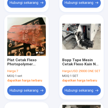
Hubungi sekarang
Hubungi sekarang
Plat Cetak Flexo
Bopp Tape Mesin
Photopolymer
Cetak Flexo Kain Non
Kecepatan Tinggi
Woven Kantong
Harga:
7
Harga:
USD 29000 ONE SET
1.7mm Nylon Resin
Plastik Flexographic
MOQ:
1 set
MOQ:
1 SET
Roll 5 Warna
dapatkan harga terbaru
dapatkan harga terbaru
Hubungi sekarang
Hubungi sekarang