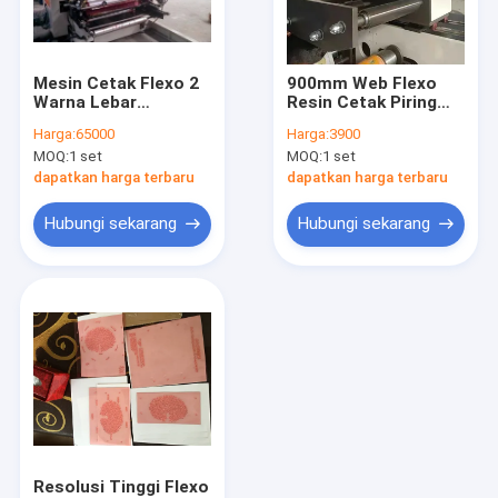
Wisata pabrik
Kontrol kualitas
Mesin Cetak Flexo 2
900mm Web Flexo
Warna Lebar
Resin Cetak Piring
Hubungi kami
1000mm Untuk
Kertas Cup Membuat
Harga:
65000
Harga:
3900
Polietilen
Mesin Cetak
MOQ:
1 set
MOQ:
1 set
Berita
dapatkan harga terbaru
dapatkan harga terbaru
Semua Kasus
Hubungi sekarang
Hubungi sekarang
Mesin Cetak Flexo Berkecepatan Tinggi
Mesin Cetak Flexo Non Woven
Mesin Cetak Flexo Digital
Mesin Cetak Label Flexo
Resolusi Tinggi Flexo