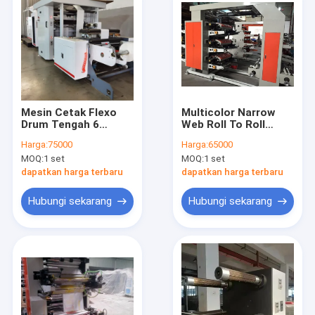
Mesin Cetak Flexo
Multicolor Narrow
Drum Tengah 6
Web Roll To Roll
Warna Untuk Non
Mesin Cetak Flexo
Harga:
75000
Harga:
65000
Woven
Untuk Kertas Film
MOQ:
1 set
MOQ:
1 set
dapatkan harga terbaru
dapatkan harga terbaru
Hubungi sekarang
Hubungi sekarang
Rumah
Produk
Tentang kita