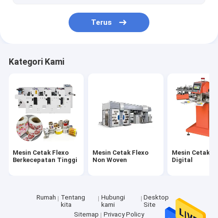
Lampu LED Surya Luar Ruangan
Terus
Mesin Penggulung Menggorok
Mesin Extruder Film
Kategori Kami
mesin emboss
Mesin Cetak Flexo
Mesin Cetak Flexo
Mesin Cetak Fl
Berkecepatan Tinggi
Non Woven
Digital
Rumah
Tentang
Hubungi
Desktop
kita
kami
Site
Sitemap
Privacy Policy