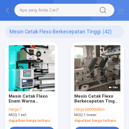
Mesin Cetak Flexo Berkecepatan Tinggi
(42)
Mesin Cetak Flexo
Mesin Cetak Flexo
Enam Warna
Berkecepatan Tinggi
Berkecepatan Tinggi
untuk Efisiensi
Harga:
7
Harga:
6000dollars
Maksimum ， Warna
MOQ:
1 set
MOQ:
1 tower
Pencetakan adalah
whitle, Tape, kertas
dapatkan harga terbaru
dapatkan harga terbaru
Kraft, tinta