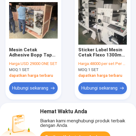
Mesin Cetak
Sticker Label Mesin
Adhesive Bopp Tape
Cetak Flexo 1300mm
180mm PP Film Dua
Dengan Sertifikat Ce
Harga:
USD 29000 ONE SET
Harga:
48000 per set Per month
Warna
5colors Roll Paper
MOQ:
1 SET
MOQ:
1 SET
dapatkan harga terbaru
dapatkan harga terbaru
Hubungi sekarang
Hubungi sekarang
Hemat Waktu Anda
Biarkan kami menghubungi produk terbaik
dengan Anda.