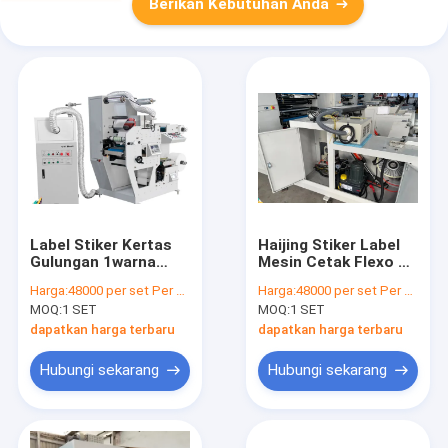
Berikan Kebutuhan Anda
Label Stiker Kertas
Haijing Stiker Label
Gulungan 1warna
Mesin Cetak Flexo 1
Mesin Cetak Flexo
Warna Kertas Gulung
Harga:
48000 per set Per month
Harga:
48000 per set Per month
Menggunakan
50HZ
MOQ:
1 SET
MOQ:
1 SET
Pengering IR Dan
Pelarut Tinta
dapatkan harga terbaru
dapatkan harga terbaru
Hubungi sekarang
Hubungi sekarang