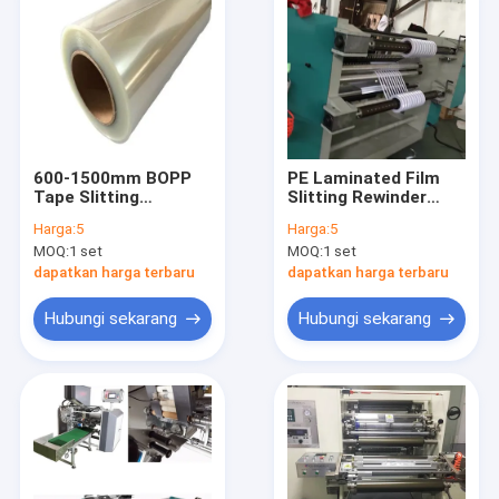
600-1500mm BOPP
PE Laminated Film
Tape Slitting
Slitting Rewinder
Rewinding Machine
Machine Aluminium
Harga:
5
Harga:
5
60-100mm
Foil 120m / Min
MOQ:
1 set
MOQ:
1 set
dapatkan harga terbaru
dapatkan harga terbaru
Hubungi sekarang
Hubungi sekarang
Rumah
Produk
Tentang kita