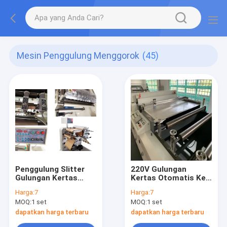
Mesin Penggulung Menggorok
(45)
Penggulung Slitter
220V Gulungan
Gulungan Kertas
Kertas Otomatis Ke
220V
Mesin Pemotong
Harga:
7
Harga:
7
Lembaran
MOQ:
1 set
MOQ:
1 set
dapatkan harga terbaru
dapatkan harga terbaru