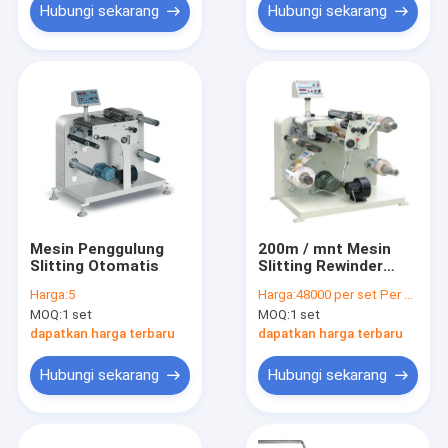
Hubungi sekarang
Hubungi sekarang
Mesin Penggulung
200m / mnt Mesin
Slitting Otomatis
Slitting Rewinder
320mm untuk
Harga:
5
Harga:
48000 per set Per month
pencetakan label
MOQ:
1 set
MOQ:
1 set
dapatkan harga terbaru
dapatkan harga terbaru
Hubungi sekarang
Hubungi sekarang