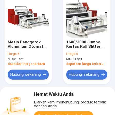
Mesin Penggorok
1600/3000 Jumbo
Aluminium Otomatis
Kertas Roll Slitter
Presisi Tinggi
Rewinder Mesin
Harga:
5
Harga:
5
1000mm 100m / Min
Mesin Konversi
MOQ:
1 set
MOQ:
1 set
Kertas Mesin Celah
Kertas untuk
dapatkan harga terbaru
dapatkan harga terbaru
Kerajinan Kertas
Silikon
Hubungi sekarang
Hubungi sekarang
Hemat Waktu Anda
Biarkan kami menghubungi produk terbaik
dengan Anda.