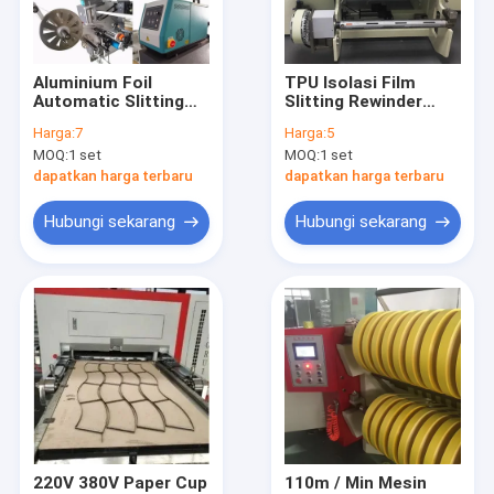
Wisata pabrik
Kontrol kualitas
Aluminium Foil
TPU Isolasi Film
Automatic Slitting
Slitting Rewinder
Hubungi kami
And Rewinding
Machine 450mm
Harga:
7
Harga:
5
Machine 350m / Min
600mm
MOQ:
1 set
MOQ:
1 set
Silicon Paper
Berita
dapatkan harga terbaru
dapatkan harga terbaru
Semua Kasus
Hubungi sekarang
Hubungi sekarang
Mesin Cetak Flexo Berkecepatan Tinggi
Mesin Cetak Flexo Non Woven
Mesin Cetak Flexo Digital
Mesin Cetak Label Flexo
220V 380V Paper Cup
110m / Min Mesin