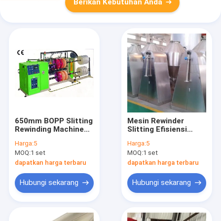
Berikan Kebutuhan Anda
650mm BOPP Slitting
Mesin Rewinder
Rewinding Machine
Slitting Efisiensi
350m / Min 300m /
Tinggi untuk
Harga:
5
Harga:
5
Min
Pengeringan Bahan
MOQ:
1 set
MOQ:
1 set
Baterai dan
Pemulihan Pelarut
dapatkan harga terbaru
dapatkan harga terbaru
Organik
Hubungi sekarang
Hubungi sekarang