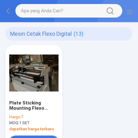
Mesin Cetak Flexo Digital
(13)
Plate Sticking
Mounting Flexo
Machine 5000kg
Harga:
7
Untuk Mencetak Plat
MOQ:
1 SET
Silinder
dapatkan harga terbaru