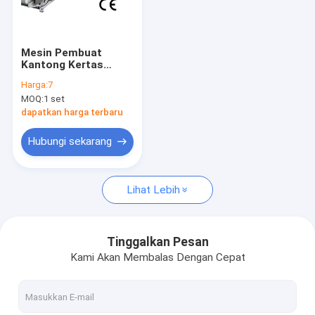
Wisata pabrik
Kontrol kualitas
Mesin Pembuat
Kantong Kertas
Hubungi kami
Medis Sekali Pakai
Harga:
7
Autoclave Self
MOQ:
1 set
Sealing
Berita
dapatkan harga terbaru
Semua Kasus
Hubungi sekarang
Lihat Lebih
Mesin Cetak Flexo Berkecepatan Tinggi
Mesin Cetak Flexo Non Woven
Tinggalkan Pesan
Kami Akan Membalas Dengan Cepat
Mesin Cetak Flexo Digital
Mesin Cetak Label Flexo