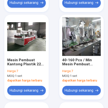
Hubungi sekarang
Hubungi sekarang
Mesin Pembuat
40-160 Pcs / Min
Kantong Plastik 220-
Mesin Pembuat
240V
Kantong Kertas
Harga:
7
Harga:
7
Medis
MOQ:
1 set
MOQ:
1 set
dapatkan harga terbaru
dapatkan harga terbaru
Hubungi sekarang
Hubungi sekarang