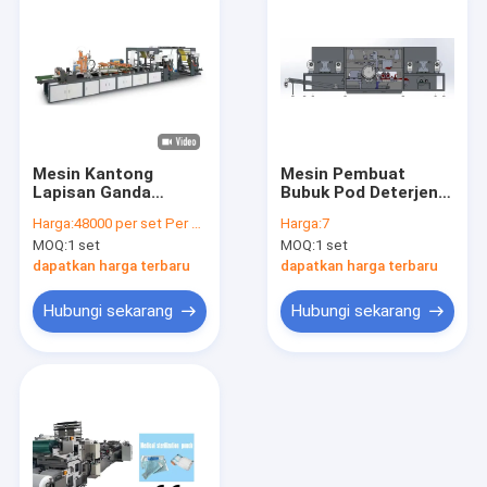
Mesin Kantong
Mesin Pembuat
Lapisan Ganda
Bubuk Pod Deterjen
Bergelombang
Kapsul Cuci Cair Film
Harga:
48000 per set Per month
Harga:
7
Kertas Tas Kraft
PVA
MOQ:
1 set
MOQ:
1 set
Amplop Sarang
Lebah
dapatkan harga terbaru
dapatkan harga terbaru
Hubungi sekarang
Hubungi sekarang
Rumah
Produk
Tentang kita