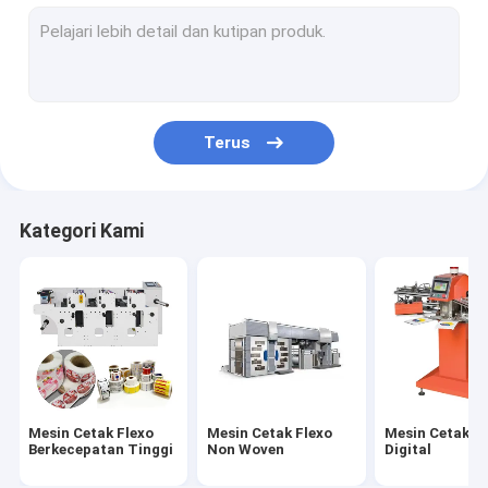
Mesin Cetak Flexo Plastik
Mesin Cetak Flexo Kertas
Mesin Pembuat Kantong Kertas Otomatis
Terus
Mesin Pembuat Kantong Kertas Medis
mesin pembuat tas pembawa kertas
Kategori Kami
Mesin Pembuat Tas Belanja Kertas
Mesin pembuat kantong kertas kraft
Mesin Kantong Kertas Bawah Persegi
Mesin Pembuat Sprei Sekali Pakai
Mesin Cetak Flexo
Mesin Cetak Flexo
Mesin Cetak Fl
Mesin Pembuat Gaun Bedah Sekali Pakai
Berkecepatan Tinggi
Non Woven
Digital