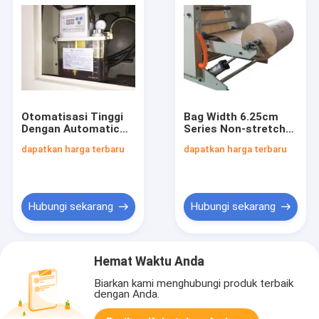
Otomatisasi Tinggi
Bag Width 6.25cm
Dengan Automatic
Series Non-stretch
Feeding Medical
Bag Making Machine
dapatkan harga terbaru
dapatkan harga terbaru
Paper Bag Membuat
Solusi sempurna
Mesin Seri Non
untuk produksi
stretch Bag
otomatis tas dan
Membuat Mesin
jalur kemasan
Ukuran L6000 W1600
Hubungi sekarang
Hubungi sekarang
H2500mm
Hemat Waktu Anda
Biarkan kami menghubungi produk terbaik
dengan Anda.