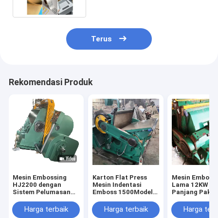
Terus
Rekomendasi Produk
Mesin Embossing
Karton Flat Press
Mesin Emboss
HJ2200 dengan
Mesin Indentasi
Lama 12KW H
Sistem Pelumasan
Emboss 1500Model
Panjang Pakan
Pengisian Bahan
Die Cutting 7.5KW
640mm
Bakar Terpusat
1500 * 1050
Harga terbaik
Harga terbaik
Harga terb