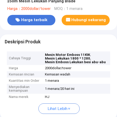
≤50m Mesin Lekukan Panjang Blade
Harga：2000dollar/tower
MOQ：1 menara
Harga terbaik
Hubungi sekarang
Deskripsi Produk
,
Mesin Motor Emboss 11KW
Cahaya Tinggi
,
Mesin Lekukan 1800 * 1280
Mesin Emboss Lekukan besi abu-abu
Harga
2000dollar/tower
Kemasan rincian
Kemasan wadah
Kuantitas min Order
1 menara
Menyediakan
1 menara/20 hari ini
kemampuan
Nama merek
HJ
Lihat Lebih