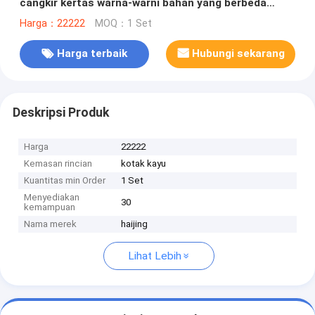
cangkir kertas warna-warni bahan yang berbeda
dengan film dengan lapisan pla pe
Harga：22222
MOQ：1 Set
Harga terbaik
Hubungi sekarang
Deskripsi Produk
Harga
22222
Kemasan rincian
kotak kayu
Kuantitas min Order
1 Set
Menyediakan
30
kemampuan
Nama merek
haijing
Lihat Lebih