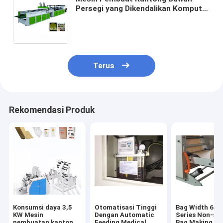
Persegi yang Dikendalikan Komputer
untuk Penggunaan Medis # Mesin
Pembuat Kantong Plastik Bawah
Persegi 380V 220V
Terus
Rekomendasi Produk
Konsumsi daya 3,5
Otomatisasi Tinggi
Bag Width 6.2
KW Mesin
Dengan Automatic
Series Non-st
pembuatan kantong
Feeding Medical
Bag Making M