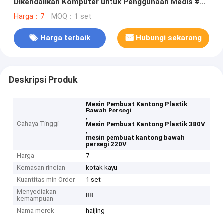
Dikendalikan Komputer untuk Penggunaan Medis #
Mesin Pembuat Kantong Plastik Bawah Persegi 380V
Harga：7
MOQ：1 set
220V
Harga terbaik
Hubungi sekarang
Deskripsi Produk
Mesin Pembuat Kantong Plastik
Bawah Persegi
,
Cahaya Tinggi
Mesin Pembuat Kantong Plastik 380V
,
mesin pembuat kantong bawah
persegi 220V
Harga
7
Kemasan rincian
kotak kayu
Kuantitas min Order
1 set
Menyediakan
88
kemampuan
Nama merek
haijing