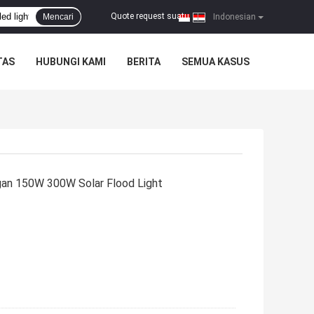
Quote request suatu
Mencari
|
Indonesian
TAS
HUBUNGI KAMI
BERITA
SEMUA KASUS
an 150W 300W Solar Flood Light