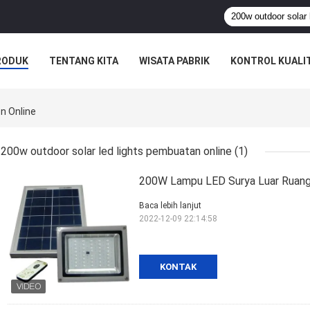
RODUK
TENTANG KITA
WISATA PABRIK
KONTROL KUALI
n Online
200w outdoor solar led lights pembuatan online
(1)
200W Lampu LED Surya Luar Ruang
Baca lebih lanjut
2022-12-09 22:14:58
KONTAK